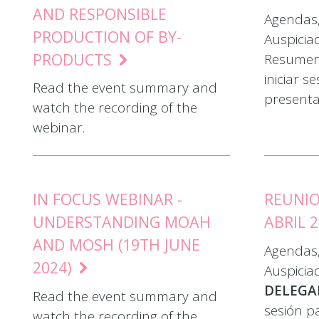
AND RESPONSIBLE
Agendas,
PRODUCTION OF BY-
Auspicia
PRODUCTS
Resume
iniciar s
Read the event summary and
presenta
watch the recording of the
webinar.
IN FOCUS WEBINAR -
REUNIO
UNDERSTANDING MOAH
ABRIL 
AND MOSH (19TH JUNE
Agendas,
2024)
Auspicia
DELEG
Read the event summary and
sesión p
watch the recording of the