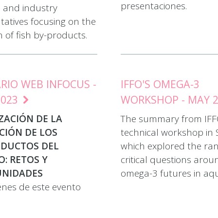
presentaciones.
s and industry
tatives focusing on the
on of fish by-products.
RIO WEB INFOCUS -
IFFO'S OMEGA-3
2023
WORKSHOP - MAY 
ZACIÓN DE LA
The summary from IFF
CIÓN DE LOS
technical workshop in S
DUCTOS DEL
which explored the ran
: RETOS Y
critical questions arou
NIDADES
omega-3 futures in aq
nes de este evento