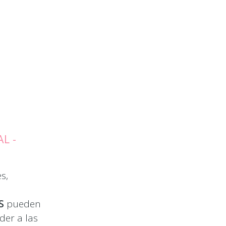
L -
s,
S
pueden
der a las