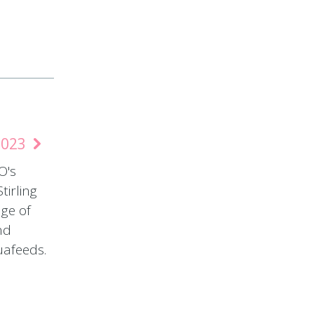
2023
O's
tirling
ge of
nd
uafeeds.