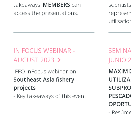
takeaways.
MEMBERS
can
scientist
access the presentations.
represen
utilisati
IN FOCUS WEBINAR -
SEMINA
AUGUST 2023
JUNIO 
IFFO InFocus webinar on
MAXIMI
Southeast Asia fishery
UTILIZA
projects
SUBPRO
- Key takeaways of this event
PESCADO
OPORTU
- Resúme