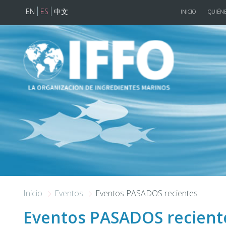
EN
ES
中文
INICIO
QUIÉNE
Pasar al contenido principal
Inicio
Eventos
Eventos PASADOS recientes
Eventos PASADOS recient