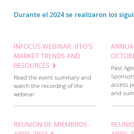
Durante el 2024 se realizaron los sigu
INFOCUS WEBINAR: IFFO'S
ANNUAL
MARKET TRENDS AND
OCTOB
RESOURCES
Past Age
Sponsor
Read the event summary and
access p
watch the recording of the
and sum
webinar.
REUNION DE MIEMBROS -
REUNIO
ABRIL 2024
ABRIL 