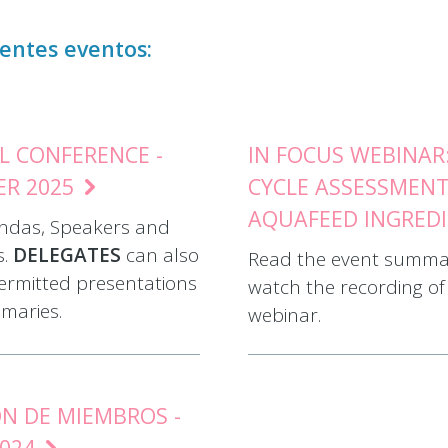
ientes eventos:
 CONFERENCE -
IN FOCUS WEBINAR:
ER 2025
CYCLE ASSESSMENT
AQUAFEED INGRED
ndas, Speakers and
s.
DELEGATES
can also
Read the event summa
ermitted presentations
watch the recording of
maries.
webinar.
N DE MIEMBROS -
2024