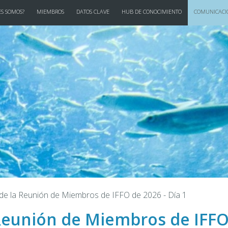
S SOMOS?
MIEMBROS
DATOS CLAVE
HUB DE CONOCIMIENTO
COMUNICACI
de la Reunión de Miembros de IFFO de 2026 - Día 1
 Reunión de Miembros de IFFO