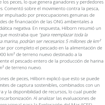
de los peces, lo que genera ganadores y perdedores
es. Comentó sobre el movimiento contra la pesca,
star impulsado por preocupaciones genuinas de
ades de financiación de las ONG ambientales a
tica negativa. En respuesta, Hilborn resumió un
ad que mostraba que
"para reemplazar toda la
a marina, podrían ser necesarios 5 millones de km²
azar por completo el pescado en la alimentación de
 000 km² de terreno nuevo destinado a la
mente el pescado entero de la producción de harina
m² de terreno nuevo.
ones de peces, Hilborn explicó que esto se puede
ímites de captura sostenibles, combinados con un
a y la disponibilidad de recursos, lo cual puede
scarbonización. Al analizar las evaluaciones de
ernacional para la Exploración del Mar (ICES),