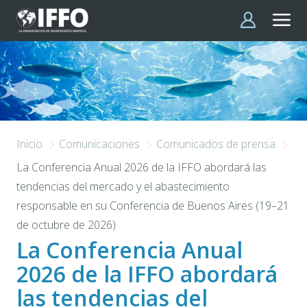
Pasar al contenido principal
Inicio
Comunicaciones
Comunicados de prensa
La Conferencia Anual 2026 de la IFFO abordará las
tendencias del mercado y el abastecimiento
responsable en su Conferencia de Buenos Aires (19–21
de octubre de 2026)
La Conferencia Anual
2026 de la IFFO abordará
las tendencias del