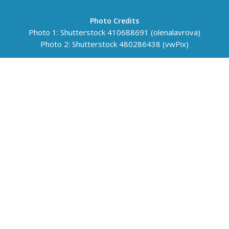
Photo Credits
Photo 1: Shutterstock 410688691 (olenalavrova)
Photo 2: Shutterstock 480286438 (vwPix)