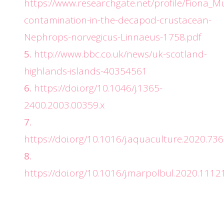
https://www.researchgate.net/profile/Fiona_
contamination-in-the-decapod-crustacean-
Nephrops-norvegicus-Linnaeus-1758.pdf
http://www.bbc.co.uk/news/uk-scotland-
highlands-islands-40354561
https://doi.org/10.1046/j.1365-
2400.2003.00359.x
https://doi.org/10.1016/j.aquaculture.2020.73
https://doi.org/10.1016/j.marpolbul.2020.1112