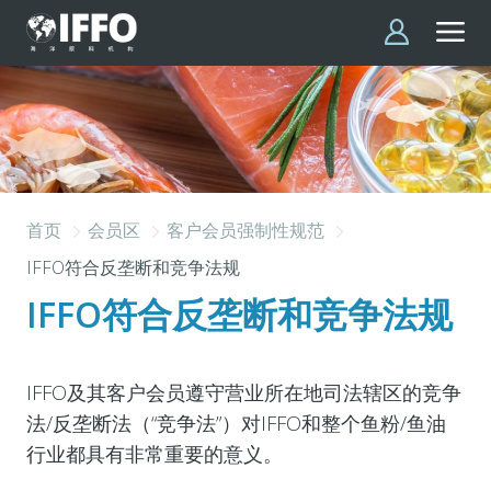
跳转到主要内容
首页
会员区
客户会员强制性规范
IFFO符合反垄断和竞争法规
IFFO符合反垄断和竞争法规
IFFO
及其客户会员遵守营业所在地司法辖区的竞争
法
/
反垄断法（“竞争法”）对
IFFO
和整个鱼粉
/
鱼油
行业都具有非常重要的意义。