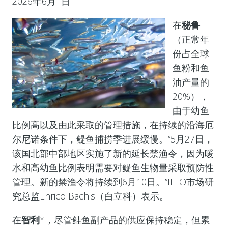
2026年6月1日
在
秘鲁
（正常年
份占全球
鱼粉和鱼
油产量的
20%），
由于幼鱼
比例高以及由此采取的管理措施，在持续的沿海厄
尔尼诺条件下，鳀鱼捕捞季进展缓慢。“5月27日，
该国北部中部地区实施了新的延长禁渔令，因为暖
水和高幼鱼比例表明需要对鳀鱼生物量采取预防性
管理。新的禁渔令将持续到6月10日。”IFFO市场研
究总监Enrico Bachis（白立科）表示。
在
智利
*
，
尽管鲑鱼副产品的供应保持稳定，但累