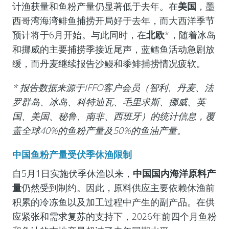
计渔获量和鱼粉产量仍显著低于去年。在
美国
，墨
西哥湾海湾鲱鱼捕捞开局好于去年，而大西洋季节
预计将于6月开始。与此同时，在
北欧
*，随着冰岛
和挪威的主要捕捞季接近尾声，蓝鳕鱼活动急剧放
缓，而丹麦继续报告沙鳗和黍鲱捕捞情况疲软。
*
报告数据来源于IFFO客户会员（智利、丹麦、法
罗群岛、冰岛、科特迪瓦、毛里求斯、挪威、英
国、美国、秘鲁、南非、西班牙）的统计信息，覆
盖全球40%的鱼粉产量及50%的鱼油产量。
中国鱼粉产量受伏季休渔限制
自5月1日实施伏季休渔以来，
中国国内海洋原料产
量
仍然受到制约。因此，原料供应主要依赖休渔前
积累的冷冻鱼以及加工过程中产生的副产品。在供
应紧张和需求复苏的支持下，2026年前四个月鱼粉