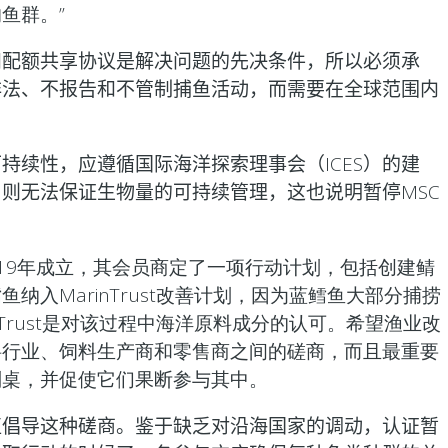
鱼群。”
和配额共享协议是解决问题的先决条件，所以必须承
非法、不报告和不管制捕鱼活动，而需要在全球范围内
可持续性，应遵循国际海洋探索理事会（
ICES
）的建
，则无法保证生物量的可持续管理，这也说明暂停
MSC
2019年成立，其会员商定了一项行动计划，包括创建鲭
纳入MarinTrust改善计划，因为蓝鳕鱼大部分捕捞
nTrust是对该过程中海洋原料成分的认可。希望渔业改
料行业、饲料生产商和零售商之间的磋商，而且最重要
判桌，并促使它们果断参与其中。
直倡导这种磋商。鉴于缺乏对沿海国家的调动，认证暂