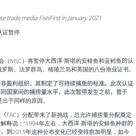
ese trade media FishFirst in January 2021
认证暂停
员会（MSC）将暂停
大西洋
-斯堪的安鲱鱼和蓝鳕鱼
的认
俄罗斯、法罗群岛、格陵兰岛和英国的八份渔业证书。
的非盈利组织，其制定了可持续捕鱼的标准。此次认证
不同国家间的捕捞量水平，此次暂停发生之前，曾于
是出于同样的原因。
量（
TAC）分配带来了新挑战，总允许捕捞量分配奠定
释说：“1994年左右，
大西洋
-斯堪的安鲱鱼种群
的
断，到
2015年这种分布变化已经变得愈加明显，如今