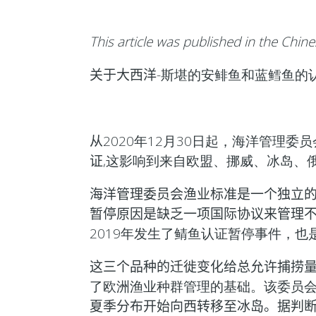
This article was published in the Chin
关于大西洋
-斯堪的安鲱鱼和蓝鳕鱼的
从
2020年12月30日起，海洋管理委
证
,这影响到来自欧盟、挪威、冰岛、
海洋管理委员会渔业标准是一个独立
暂停原因是缺乏一项国际协议来管理
2019年发生了鲭鱼认证暂停事件，也
这三个品种的迁徙变化给总允许捕捞
了欧洲渔业种群管理的基础。该委员会解
夏季分布开始向西转移至冰岛。据判