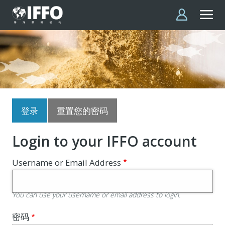
跳转到主要内容
主
登录
重置您的密码
标
签
Login to your IFFO account
Username or Email Address
You can use your username or email address to login.
密码