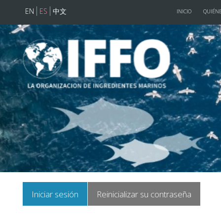
EN
ES
中文
INICIO
QUIÉNE
Pasar al contenido principal
Solapas
Iniciar sesión
Reinicializar su contraseña
principales