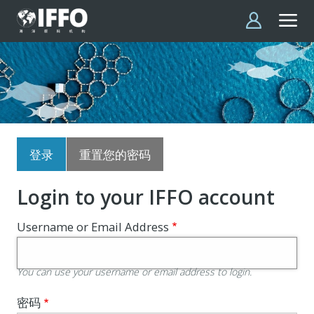
跳转到主要内容
主
登录
重置您的密码
标
签
Login to your IFFO account
Username or Email Address
You can use your username or email address to login.
密码