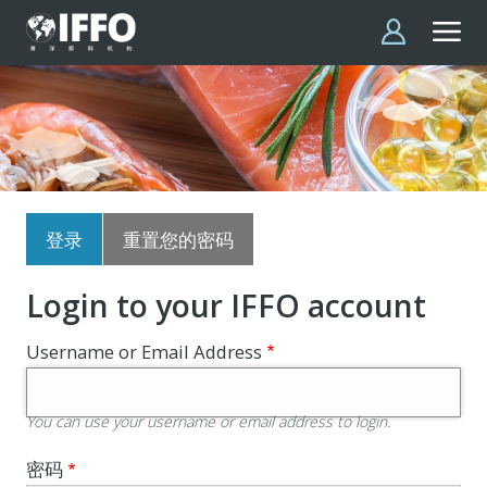
跳转到主要内容
主
登录
重置您的密码
标
签
Login to your IFFO account
Username or Email Address
You can use your username or email address to login.
密码