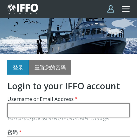
跳转到主要内容
主
登录
重置您的密码
标
签
Login to your IFFO account
Username or Email Address
You can use your username or email address to login.
密码